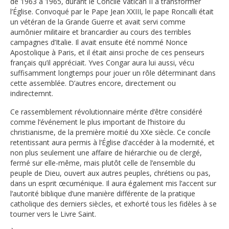
de 1963 à 1965, durant le Concile Vatican II à transformer
l’Église. Convoqué par le Pape Jean XXIII, le pape Roncalli était
un vétéran de la Grande Guerre et avait servi comme
aumônier militaire et brancardier au cours des terribles
campagnes d’Italie. Il avait ensuite été nommé Nonce
Apostolique à Paris, et il était ainsi proche de ces penseurs
français qu’il appréciait. Yves Congar aura lui aussi, vécu
suffisamment longtemps pour jouer un rôle déterminant dans
cette assemblée. D’autres encore, directement ou
indirectemnt.
Ce rassemblement révolutionnaire mérite d’être considéré
comme l’événement le plus important de l’histoire du
christianisme, de la première moitié du XXe siècle. Ce concile
retentissant aura permis à l’Église d’accéder à la modernité, et
non plus seulement une affaire de hiérarchie ou de clergé,
fermé sur elle-même, mais plutôt celle de l’ensemble du
peuple de Dieu, ouvert aux autres peuples, chrétiens ou pas,
dans un esprit œcuménique. Il aura également mis l’accent sur
l’autorité biblique d’une manière différente de la pratique
catholique des derniers siècles, et exhorté tous les fidèles à se
tourner vers le Livre Saint.