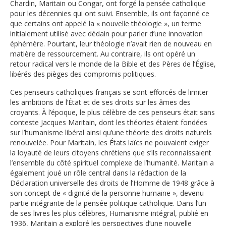
Chardin, Maritain ou Congar, ont forgé la pensée catholique
pour les décennies qui ont suivi. Ensemble, ils ont façonné ce
que certains ont appelé la « nouvelle théologie », un terme
initialement utilisé avec dédain pour parler d’une innovation
éphémère. Pourtant, leur théologie n’avait rien de nouveau en
matière de ressourcement. Au contraire, ils ont opéré un
retour radical vers le monde de la Bible et des Pères de l’Église,
libérés des pièges des compromis politiques.
Ces penseurs catholiques français se sont efforcés de limiter
les ambitions de l’État et de ses droits sur les âmes des
croyants. À l’époque, le plus célèbre de ces penseurs était sans
conteste Jacques Maritain, dont les théories étaient fondées
sur l’humanisme libéral ainsi qu’une théorie des droits naturels
renouvelée. Pour Maritain, les États laïcs ne pouvaient exiger
la loyauté de leurs citoyens chrétiens que s’ils reconnaissaient
l’ensemble du côté spirituel complexe de l’humanité. Maritain a
également joué un rôle central dans la rédaction de la
Déclaration universelle des droits de l’Homme de 1948 grâce à
son concept de « dignité de la personne humaine », devenu
partie intégrante de la pensée politique catholique. Dans l’un
de ses livres les plus célèbres, Humanisme intégral, publié en
1936, Maritain a exploré les perspectives d’une nouvelle