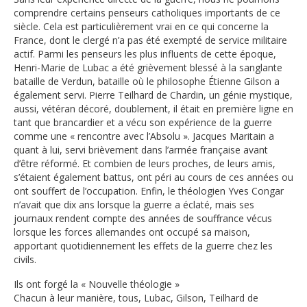
comprendre certains penseurs catholiques importants de ce
siècle. Cela est particulièrement vrai en ce qui concerne la
France, dont le clergé n’a pas été exempté de service militaire
actif. Parmi les penseurs les plus influents de cette époque,
Henri-Marie de Lubac a été grièvement blessé à la sanglante
bataille de Verdun, bataille où le philosophe Étienne Gilson a
également servi. Pierre Teilhard de Chardin, un génie mystique,
aussi, vétéran décoré, doublement, il était en première ligne en
tant que brancardier et a vécu son expérience de la guerre
comme une « rencontre avec l’Absolu ». Jacques Maritain a
quant à lui, servi brièvement dans l’armée française avant
d’être réformé. Et combien de leurs proches, de leurs amis,
s’étaient également battus, ont péri au cours de ces années ou
ont souffert de l’occupation. Enfin, le théologien Yves Congar
n’avait que dix ans lorsque la guerre a éclaté, mais ses
journaux rendent compte des années de souffrance vécus
lorsque les forces allemandes ont occupé sa maison,
apportant quotidiennement les effets de la guerre chez les
civils.
Ils ont forgé la « Nouvelle théologie »
Chacun à leur manière, tous, Lubac, Gilson, Teilhard de