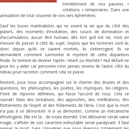
tremblement de nos pauvres «
créations » temporaires. Dans une
annulation de tout souvenir de nos vies éphémères.
Sauf les buses matérialistes qui ne voient la vie que du côté des
plaisirs, des moments d’excitation, des soucis de domination et
d’accumulation, aucun être humain, dès lors qu’il est né, n’est en
mesure de passer à côté du sujet. Depuis que les hommes sont là,
donc depuis qu’ils se savent mortels, ils s’interrogent. Ils se
demandent comment surmonter le mystère de cette disparition
finale. Ils tentent de deviner l’après : néant ou éternité ? Nul défunt ne
peut les y aider car personne n’est jamais revenu de l’autre côté du
rideau pour raconter comment cela se passe.
Restent, pour nous accompagner sur le chemin des doutes et des
questions, les philosophes, les poètes, les mystiques, les religions.
Point de réponse définitive, qui fasse l’accord de tous. Cela se
saurait ! Mais des tentatives, des approches, des méditations, des
flottements de l’esprit et des frôlements de l’âme. C’est que la mort
n’a pas à se démontrer ni à se démonter, comme un mécanisme
d’horlogerie. Elle est là… de toute éternité. S’en détourner serait vaine
magie, s’affoler de son caractère inéluctable serait paralysant. Il faut
penser la mort. Sans s’imaginer que nous lèverons totalement les