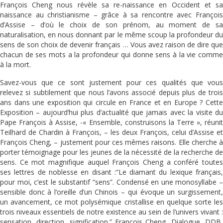
François Cheng nous révèle sa re-naissance en Occident et sa
naissance au christianisme – grâce à sa rencontre avec François
d’Assise – d’où le choix de son prénom, au moment de sa
naturalisation, en nous donnant par le même scoup la profondeur du
sens de son choix de devenir français … Vous avez raison de dire que
chacun de ses mots a la profondeur qui donne sens à la vie comme
à la mort.
Savez-vous que ce sont justement pour ces qualités que vous
relevez si subtilement que nous l’avons associé depuis plus de trois
ans dans une exposition qui circule en France et en Europe ? Cette
Exposition – aujourd’hui plus d’actualité que jamais avec la visite du
Pape François à Assise, -« Ensemble, construisons la Terre », réunit
Teilhard de Chardin à François, – les deux François, celui d’Assise et
François Cheng, – justement pour ces mêmes raisons. Elle cherche à
porter témoignage pour les jeunes de la nécessité de la recherche de
sens. Ce mot magnifique auquel François Cheng a conféré toutes
ses lettres de noblesse en disant :”Le diamant du lexique français,
pour moi, c’est le substantif “sens”. Condensé en une monosyllabe –
sensible donc à l’oreille d’un Chinois – qui évoque un surgissement,
un avancement, ce mot polysémique cristallise en quelque sorte les
trois niveaux essentiels de notre existence au sein de l’univers vivant :
sensation, direction, signification.” François Cheng, Dialogue, DDB,