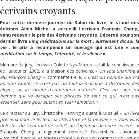
écrivains croyants
Pour cette dernière journée du Salon du livre, le stand des
éditions Albin Michel a accueilli l'écrivain François Cheng,
venu recevoir le prix des écrivains croyants. Décerné pour son
dernier livre
Cinq méditations sur la mort : autrement dit sur l
vie
, le prix a récompensé un ouvrage qui est une «
une
méditation sur le temps, l'éternité, et le silence
».
Membre du jury, l'écrivain Colette Nys-Mazure a fait la connaissance
de l'auteur en 2002, à la Maison des écrivains. «
Un vote unanime 
élu François Cheng
», commente-t-elle. «
C'est un homme qui n'
aucune vanité; ce n'est pas du tout la machine à distribuer des
éloges, ou la société d'admiration mutuelle. C'est un sage, un
homme qui va décaper ses phrases de tout ce qui n'est pas
essentiel, sans pour autant en tuer l'émotion.
»
Le directeur du jury, Christophe Henning a quant à lui salué «
un livr
précieux pour le lecteur, la littérature et la pensée
». «
Vous vou
délestez du "tout tout de suite", de l'agitation de notre société…
»
François Cheng a dignement remercié l'assemblée, s'avouant
«
touché, honoré, et impressionné
» qu'un jury composé de tant d