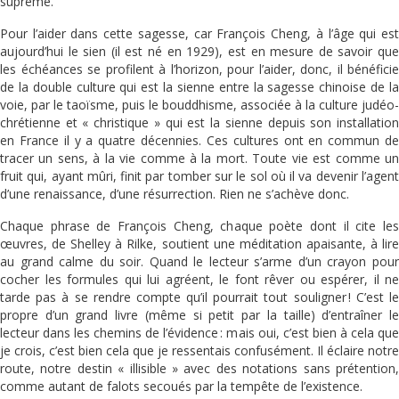
suprême.
Pour l’aider dans cette sagesse, car François Cheng, à l’âge qui est
aujourd’hui le sien (il est né en 1929), est en mesure de savoir que
les échéances se profilent à l’horizon, pour l’aider, donc, il bénéficie
de la double culture qui est la sienne entre la sagesse chinoise de la
voie, par le taoïsme, puis le bouddhisme, associée à la culture judéo-
chrétienne et « christique » qui est la sienne depuis son installation
en France il y a quatre décennies. Ces cultures ont en commun de
tracer un sens, à la vie comme à la mort. Toute vie est comme un
fruit qui, ayant mûri, finit par tomber sur le sol où il va devenir l’agent
d’une renaissance, d’une résurrection. Rien ne s’achève donc.
Chaque phrase de François Cheng, chaque poète dont il cite les
œuvres, de Shelley à Rilke, soutient une méditation apaisante, à lire
au grand calme du soir. Quand le lecteur s’arme d’un crayon pour
cocher les formules qui lui agréent, le font rêver ou espérer, il ne
tarde pas à se rendre compte qu’il pourrait tout souligner ! C’est le
propre d’un grand livre (même si petit par la taille) d’entraîner le
lecteur dans les chemins de l’évidence : mais oui, c’est bien à cela que
je crois, c’est bien cela que je ressentais confusément. Il éclaire notre
route, notre destin « illisible » avec des notations sans prétention,
comme autant de falots secoués par la tempête de l’existence.